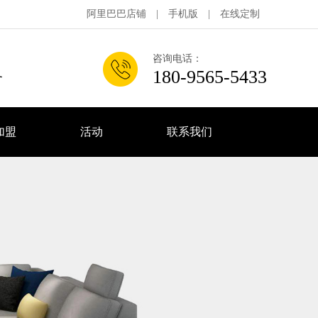
阿里巴巴店铺
|
手机版
|
在线定制
咨询电话：
180-9565-5433
务
加盟
活动
联系我们