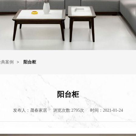
经典案例
>
阳台柜
阳台柜
发布人：晟春家居
浏览次数:2795次
时间：2021-01-24