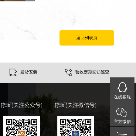
返回列表页
验收定期回访巡查
发货安装
在线客服
[扫码关注公众号]
[扫码关注微信号]
官方微信