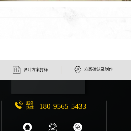
方案确认及制作
设计方案打样
服务
180-9565-5433
热线